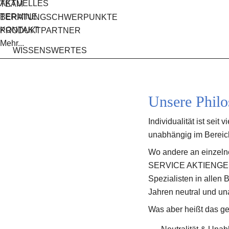
AKTUELLES
TEAM
TERMINE
BERATUNGSCHWERPUNKTE
KONTAKT
PRODUKTPARTNER
Mehr...
WISSENSWERTES
Unsere Philo
Individualität ist seit
unabhängig im Bereic
Wo andere an einzelne
SERVICE AKTIENGESELL
Spezialisten in allen 
Jahren neutral und un
Was aber heißt das g