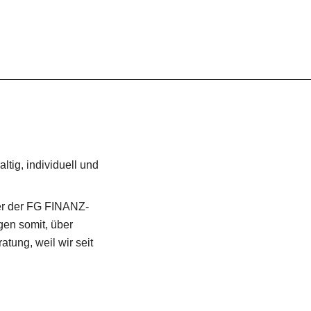
tig, individuell und 
ner der FG FINANZ-
n somit, über 
ung, weil wir seit 